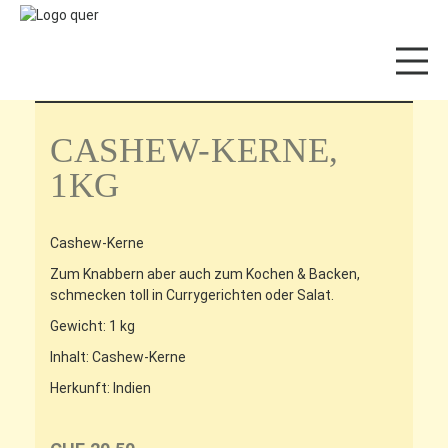
Home
Online-Shop
Dörrfrüchte und Nüsse
CASHEW-KERNE,
Home
1KG
Angebote
Online-Shop
Cashew-Kerne
Zum Knabbern aber auch zum Kochen & Backen,
Events
schmecken toll in Currygerichten oder Salat.
Über uns
Gewicht: 1 kg
Inhalt: Cashew-Kerne
Impressionen
Herkunft: Indien