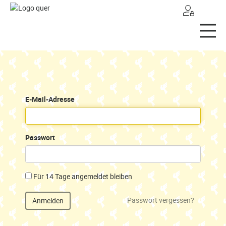
ANMELDEN
Home
Angebote
E-Mail-Adresse
Naturprodukte
Spezialitäten
Passwort
Frischwaren
Für 14 Tage angemeldet bleiben
Vegetarische/vegane Produkte
Passwort vergessen?
Anmelden
Getreidemühlen
Geschenke