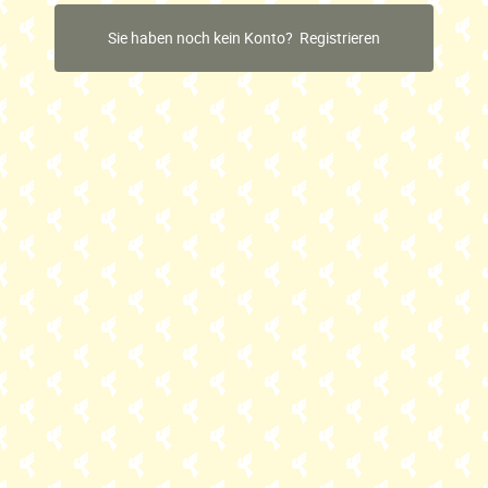
Krämerladen
Sie haben noch kein Konto? Registrieren
Begegnungsort
Online-Shop
Düby Prinzess Kaffee
Dörrfrüchte und Nüsse
Dörrfrucht-Geschenke
Düby-Spezialitäten
Tee
Süsses und Leckereien
Naturkosmetik