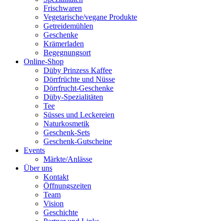
Frischwaren
Vegetarische/vegane Produkte
Getreidemühlen
Geschenke
Krämerladen
Begegnungsort
Online-Shop
Düby Prinzess Kaffee
Dörrfrüchte und Nüsse
Dörrfrucht-Geschenke
Düby-Spezialitäten
Tee
Süsses und Leckereien
Naturkosmetik
Geschenk-Sets
Geschenk-Gutscheine
Events
Märkte/Anlässe
Über uns
Kontakt
Öffnungszeiten
Team
Vision
Geschichte