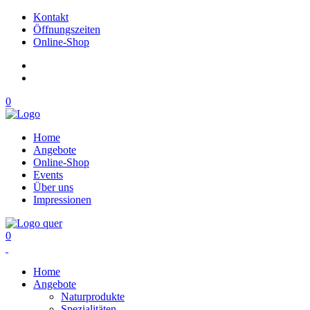
Kontakt
Öffnungszeiten
Online-Shop
0
Home
Angebote
Online-Shop
Events
Über uns
Impressionen
0
Home
Angebote
Naturprodukte
Spezialitäten